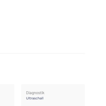
Diagnostik
Diagn
Ultraschall
3D &
Wirb