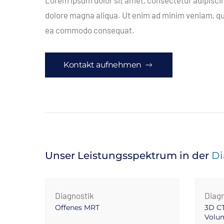
Lorem ipsum dolor sit amet, consectetur adipiscin
dolore magna aliqua. Ut enim ad minim veniam, quis
ea commodo consequat.
Kontakt aufnehmen
Unser Leistungsspektrum in der
Di
Diagnostik
Diagn
Offenes MRT
3D CT
Volu