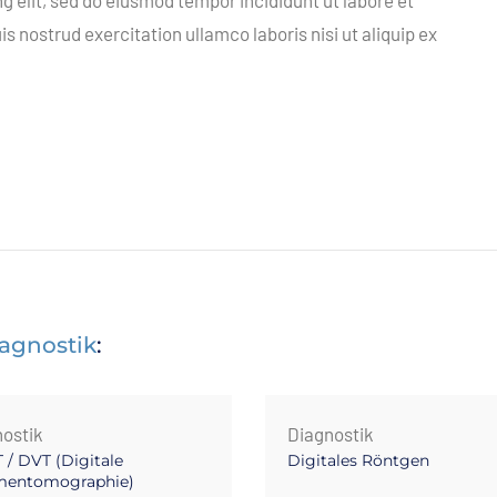
g elit, sed do eiusmod tempor incididunt ut labore et
 nostrud exercitation ullamco laboris nisi ut aliquip ex
agnostik
:
ostik
Diagnostik
 / DVT (Digitale
Digitales Röntgen
mentomographie)