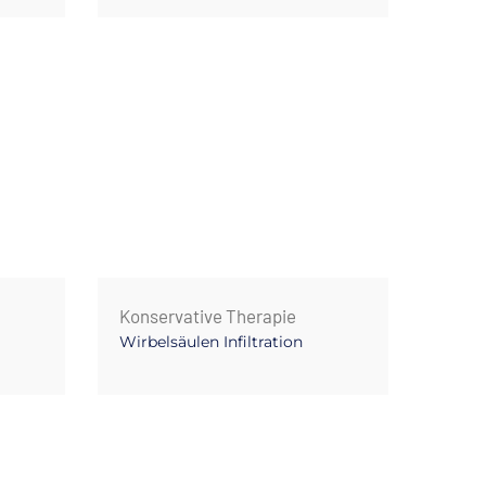
Konservative Therapie
Konse
Wirbelsäulen Infiltration
Akup