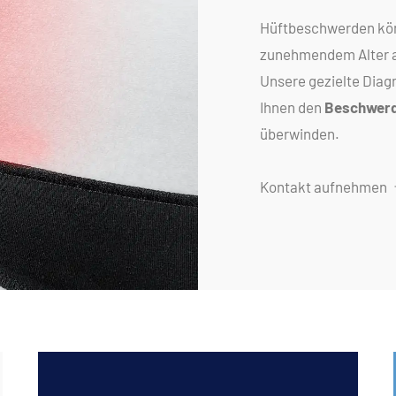
Hüftbeschwerden könn
zunehmendem Alter a
Unsere gezielte Diag
Ihnen den
Beschwerd
überwinden.
Kontakt aufnehmen