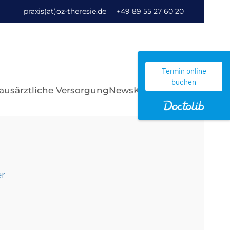
praxis(at)oz-theresie.de
+49 89 55 27 60 20
Termin online
buchen
ausärztliche Versorgung
News
Kontakt
er