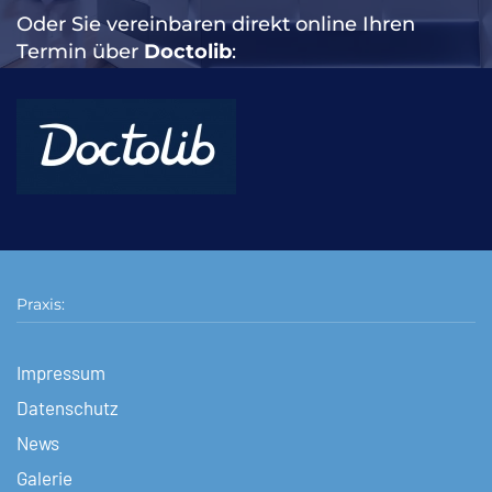
Oder Sie vereinbaren direkt online Ihren
Termin über
Doctolib
:
Praxis:
Impressum
Datenschutz
News
Galerie