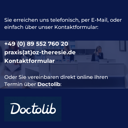
Jüngst in der Ausgabe des Sports Orthop. Traumatol. (40,
S. 58-59, 2024) erschienen …
Sie erreichen uns telefonisch, per E-Mail, oder
einfach über unser Kontaktformular:
Zum Artikel
+49 (0) 89 552 760 20
praxis(at)oz-theresie.de
Kontaktformular
Oder Sie vereinbaren direkt online Ihren
Termin über
Doctolib
: