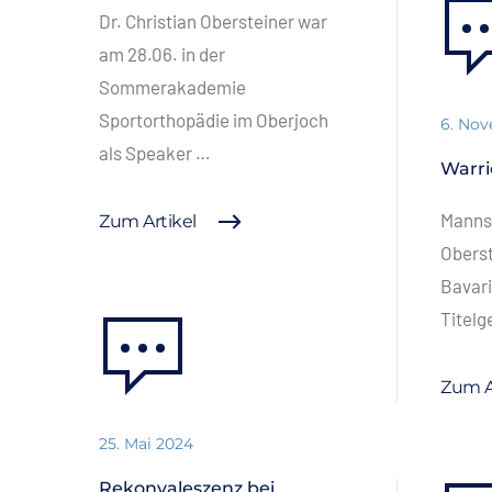
Dr. Christian Obersteiner war
am 28.06. in der
Sommerakademie
Sportorthopädie im Oberjoch
6. No
als Speaker …
Warri
Mannsc
Zum Artikel
Oberst
Bavari
Titel
Zum A
25. Mai 2024
Rekonvaleszenz bei