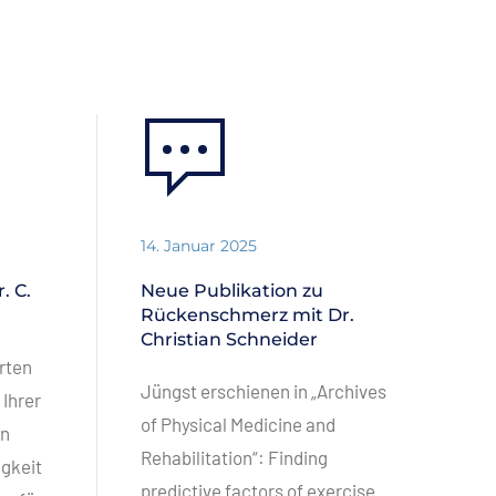
14. Januar 2025
. C.
Neue Publikation zu
Rückenschmerz mit Dr.
Christian Schneider
rten
Jüngst erschienen in „Archives
 Ihrer
of Physical Medicine and
an
Rehabilitation“: Finding
igkeit
predictive factors of exercise