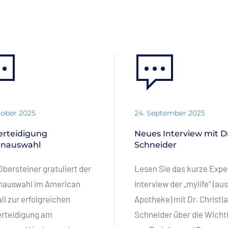
tober 2025
24. September 2025
verteidigung
Neues Interview mit Dr
rnauswahl
Schneider
 Obersteiner gratuliert der
Lesen Sie das kurze Expe
nauswahl im American
Interview der „mylife“ (aus
ll zur erfolgreichen
Apotheke) mit Dr. Christi
erteidigung am
Schneider über die Wicht