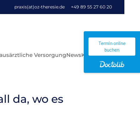
praxis(at)oz-theresie.de
+49 89 55 27 60 20
Termin online
buchen
ausärztliche Versorgung
News
Kontakt
l da, wo es