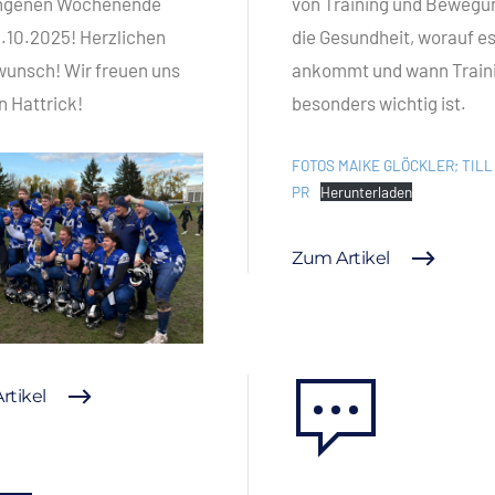
ngenen Wochenende
von Training und Bewegun
.10.2025! Herzlichen
die Gesundheit, worauf e
unsch! Wir freuen uns
ankommt und wann Train
n Hattrick!
besonders wichtig ist.
FOTOS MAIKE GLÖCKLER; TILL
PR
Herunterladen
Zum Artikel
rtikel