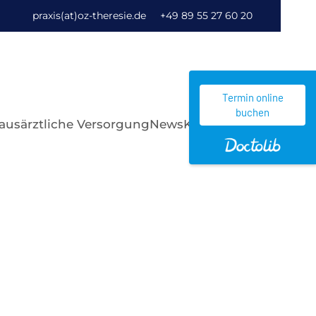
praxis(at)oz-theresie.de
+49 89 55 27 60 20
Termin online
buchen
ausärztliche Versorgung
News
Kontakt