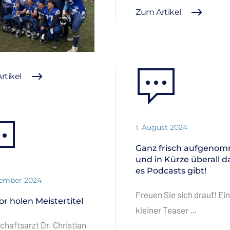
Zum Artikel
rtikel
1. August 2024
Ganz frisch aufgeno
und in Kürze überall d
es Podcasts gibt!
vember 2024
Freuen Sie sich drauf! Ein
or holen Meistertitel
kleiner Teaser …
haftsarzt Dr. Christian