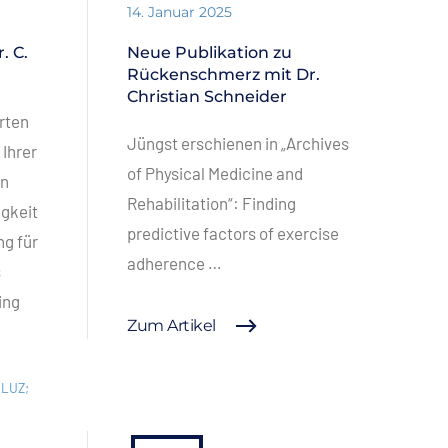
14. Januar 2025
. C.
Neue Publikation zu
Rückenschmerz mit Dr.
Christian Schneider
rten
Jüngst erschienen in „Archives
 Ihrer
of Physical Medicine and
an
Rehabilitation“: Finding
igkeit
predictive factors of exercise
g für
adherence …
s
ing
Zum Artikel
 LUZ;