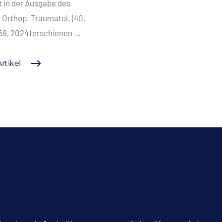
 in der Ausgabe des
 Orthop. Traumatol. (40,
59, 2024) erschienen …
rtikel