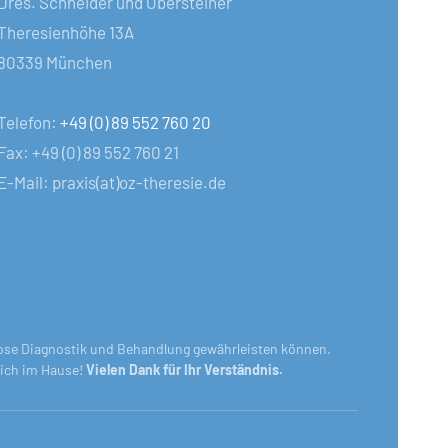
Dres. Schneider und Obersteiner
Theresienhöhe 13A
80339 München
Telefon:
+49 (0) 89 552 760 20
Fax: +49 (0) 89 552 760 21
E-Mail: praxis(at)oz-theresie.de
gslose Diagnostik und Behandlung gewährleisten können.
glich im Hause!
Vielen Dank für Ihr Verständnis.