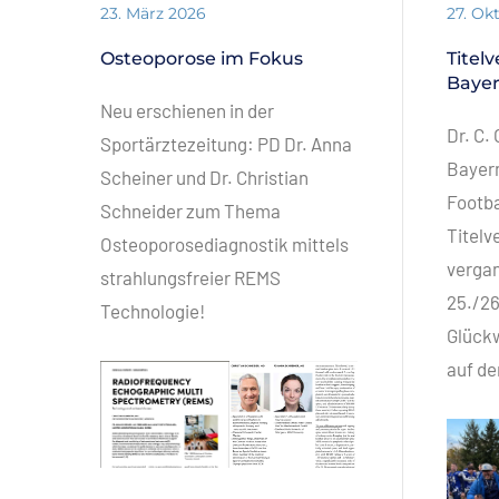
23. März 2026
27. Ok
Osteoporose im Fokus
Titel
Baye
Neu erschienen in der
Dr. C.
Sportärztezeitung: PD Dr. Anna
Bayer
Scheiner und Dr. Christian
Footba
Schneider zum Thema
Titelv
Osteoporosediagnostik mittels
verga
strahlungsfreier REMS
25./26
Technologie!
Glückw
auf de