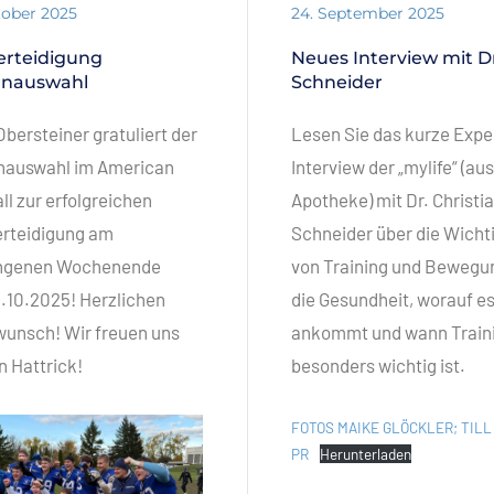
tober 2025
24. September 2025
verteidigung
Neues Interview mit Dr
rnauswahl
Schneider
 Obersteiner gratuliert der
Lesen Sie das kurze Expe
nauswahl im American
Interview der „mylife“ (aus
ll zur erfolgreichen
Apotheke) mit Dr. Christi
erteidigung am
Schneider über die Wicht
ngenen Wochenende
von Training und Bewegun
.10.2025! Herzlichen
die Gesundheit, worauf e
unsch! Wir freuen uns
ankommt und wann Train
n Hattrick!
besonders wichtig ist.
FOTOS MAIKE GLÖCKLER; TILL
PR
Herunterladen