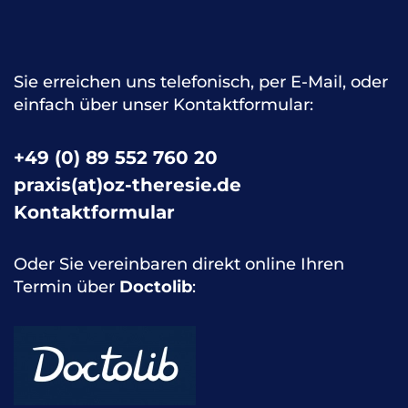
Jüngst in der Ausgabe des Sports Orthop. Traumatol. (40,
S. 58-59, 2024) erschienen …
Sie erreichen uns telefonisch, per E-Mail, oder
einfach über unser Kontaktformular:
Zum Artikel
+49 (0) 89 552 760 20
praxis(at)oz-theresie.de
Kontaktformular
Oder Sie vereinbaren direkt online Ihren
Termin über
Doctolib
: