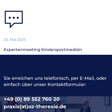
20. Mai 2024
Expertenmeeting Kindersportmedizin
Jüngst in der Ausgabe des Sports Orthop. Traumatol. (40,
S. 58-59, 2024) erschienen …
Sie erreichen uns telefonisch, per E-Mail, oder
einfach über unser Kontaktformular:
Zum Artikel
+49 (0) 89 552 760 20
praxis(at)oz-theresie.de