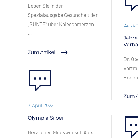
Lesen Sie in der
Spezialausgabe Gesundheit der
„BUNTE“ über Knieschmerzen
22. Ju
…
Jahr
Verba
Zum Artikel
Dr. Ob
Vortra
Freib
Zum A
7. April 2022
Olympia Silber
Herzlichen Glückwunsch Alex