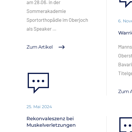
am 28.06. in der
Sommerakademie
Sportorthopädie im Oberjoch
6. No
als Speaker …
Warri
Mannsc
Zum Artikel
Oberst
Bavari
Titel
Zum A
25. Mai 2024
Rekonvaleszenz bei
Muskelverletzungen