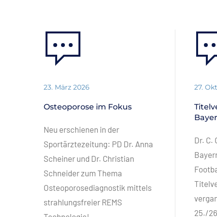
23. März 2026
27. Ok
Osteoporose im Fokus
Titel
Baye
Neu erschienen in der
Dr. C.
Sportärztezeitung: PD Dr. Anna
Bayer
Scheiner und Dr. Christian
Footba
Schneider zum Thema
Titelv
Osteoporosediagnostik mittels
verga
strahlungsfreier REMS
25./26
Technologie!