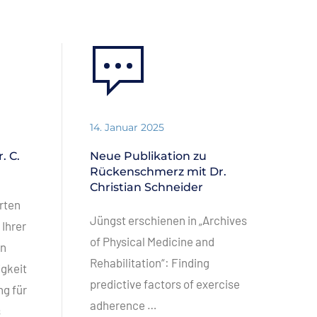
14. Januar 2025
. C.
Neue Publikation zu
Rückenschmerz mit Dr.
Christian Schneider
rten
Jüngst erschienen in „Archives
 Ihrer
of Physical Medicine and
an
Rehabilitation“: Finding
igkeit
predictive factors of exercise
g für
adherence …
s