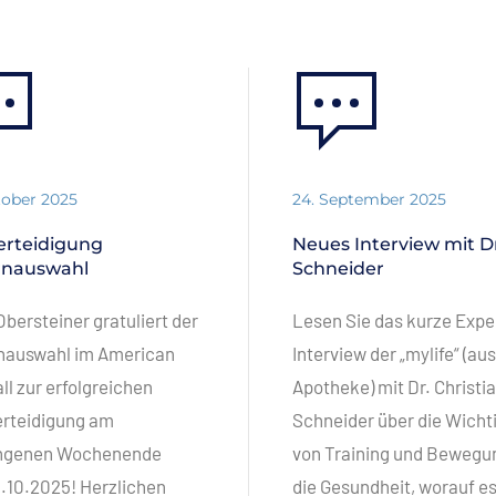
tober 2025
24. September 2025
verteidigung
Neues Interview mit Dr
rnauswahl
Schneider
 Obersteiner gratuliert der
Lesen Sie das kurze Expe
nauswahl im American
Interview der „mylife“ (aus
ll zur erfolgreichen
Apotheke) mit Dr. Christi
erteidigung am
Schneider über die Wicht
ngenen Wochenende
von Training und Bewegun
.10.2025! Herzlichen
die Gesundheit, worauf e