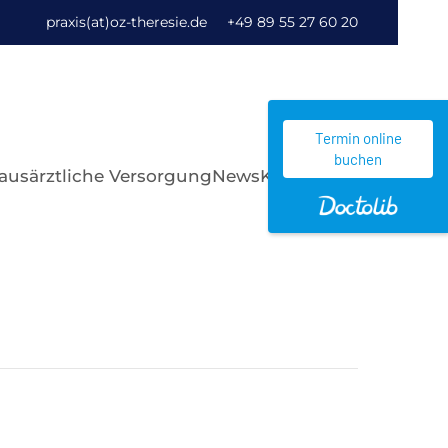
praxis(at)oz-theresie.de
+49 89 55 27 60 20
Termin online
buchen
ausärztliche Versorgung
News
Kontakt