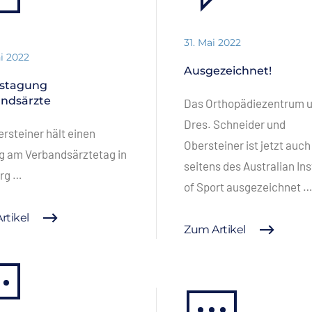
31. Mai 2022
ni 2022
Ausgezeichnet!
estagung
ndsärzte
Das Orthopädiezentrum 
Dres. Schneider und
ersteiner hält einen
Obersteiner ist jetzt auch
g am Verbandsärztetag in
seitens des Australian Ins
urg …
of Sport ausgezeichnet 
rtikel
Zum Artikel